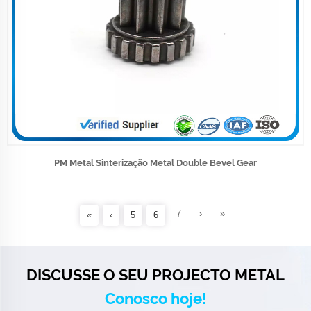
PM Metal Sinterização Metal Double Bevel Gear
7
›
»
«
‹
5
6
DISCUSSE O SEU PROJECTO METAL
Conosco hoje!