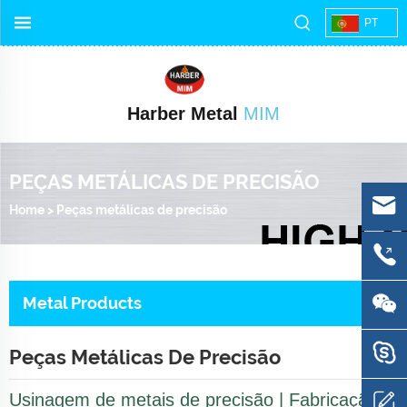
PT
Harber Metal
MIM
PEÇAS METÁLICAS DE PRECISÃO
Home
>
Peças metálicas de precisão
Metal Products
Peças Metálicas De Precisão
Usinagem de metais de precisão | Fabricação