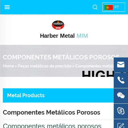
PT
Harber Metal
MIM
COMPONENTES METÁLICOS POROSOS
Home
>
Peças metálicas de precisão
>
Componentes metálicos porosos
Metal Products
Componentes Metálicos Porosos
Componentes metálicos porosos