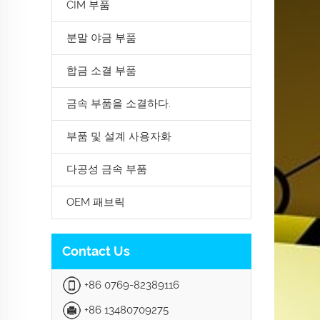
CIM 부품
분말 야금 부품
합금 소결 부품
금속 부품을 소결하다.
부품 및 설계 사용자화
다공성 금속 부품
OEM 패브릭
Contact Us
+86 0769-82389116
+86 13480709275