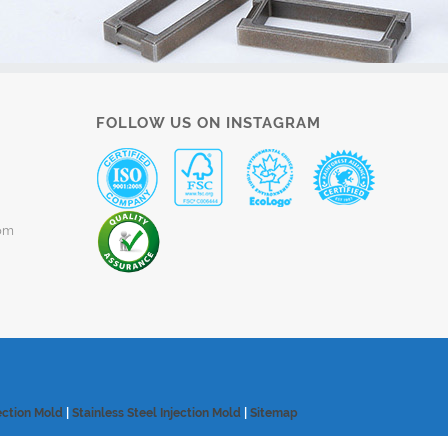
FOLLOW US ON INSTAGRAM
om
ection Mold
|
Stainless Steel Injection Mold
|
Sitemap