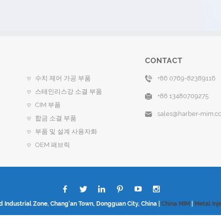
CONTACT
수치 제어 가공 부품
+86 0769-82389116
스테인리스강 소결 부품
+86 13480709275
CIM 부품
sales@harber-mim.c
합금 소결 부품
부품 및 설계 사용자화
OEM 패브릭
d Industrial Zone, Chang'an Town, Dongguan City, China |
China MIM
|
Metal Inj