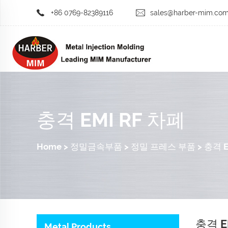
+86 0769-82389116
sales@harber-mim.co
충격 EMI RF 차폐
Home
>
정밀금속부품
>
정밀 프레스 부품
>
충격 E
충격 E
Metal Products