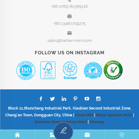
+86 0769-82389116
+86 13480709275
sales@harber-mim.com
FOLLOW US ON INSTAGRAM
Block 11,Shunchang Industrial Park, Xiaobian Second Industrial Zone,
Chang'an Town, Dongguan City, China |
China MIM
|
Metal Injection Mold
|
Stainless Steel Injection Mold
|
Sitemap