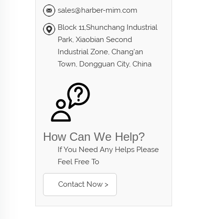
sales@harber-mim.com
Block 11,Shunchang Industrial
Park, Xiaobian Second
Industrial Zone, Chang'an
Town, Dongguan City, China
How Can We Help?
If You Need Any Helps Please
Feel Free To
Contact Now >