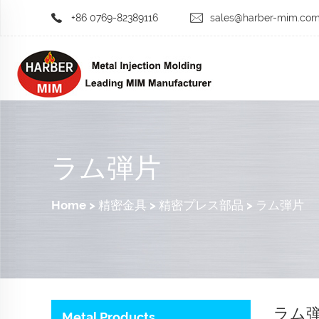
+86 0769-82389116
sales@harber-mim.co
ラム弾片
Home
>
精密金具
>
精密プレス部品
>
ラム弾片
ラム
Metal Products