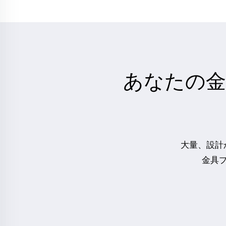
あなたの金
大量、設計
金具