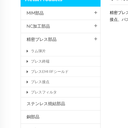
精密プレ
MIM部品
接点、バ
NC加工部品
精密プレス部品
ラム弾片
プレス終端
プレスEMI RFシールド
プレス接点
プレスフィルタ
ステンレス焼結部品
銅部品