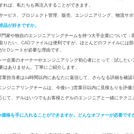
すれば、私たちも再注入することができます。
サービス、プロジェクト管理、販売、エンジニアリング、物流サポ
術品が好きですか。
の専門家や独自のエンジニアリングチームを持つ大手企業について：図
取りたい、CADファイルは便利ですが、ほとんどのファイルには
が2 Dシートが必要な理由です。
チャー企業のオーナーやエンジニアリング初心者にとって：試したい
要はありません。丁寧にご紹介します。
の営業担当者は24時間以内にあなたに返信して、さらなる詳細を確
のエンジニアリングチームは、今後1～3営業日以内に見積もりを評
に応じて、デルはいつでもお客様とデルのエンジニアと一緒にテク
いつ価格を手に入れることができますか。どんなオファーが必要です