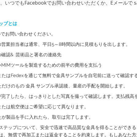
、いつでもFacebookでお問い合わせいただくか、Eメールで
s
ップとは
ルでお問い合わせください。
の営業担当者は通常、平日5～8時間以内に見積もりを出します。
の確認& ;芸術品と署名の連絡先
いMIMツールを製造するための前半の費用を支払う
LまたはFedexを通じて無料で金具サンプルを自宅前に送って確認す
ただけのもの
金具
サンプル承認後、量産の手配を開始します。
が完了したら、はっきりとした写真を撮って確認します。支払残高
または航空便はご希望に応じて異なります。
たが製品を手に入れたら、取引は完了します。
ステップについて、安全で迅速で高品質な金具を得ることができるこ
は、無償で再加工または返金することを約束します。もしあなた方