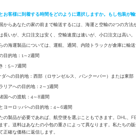
とお客様に到着する時間をどのように選択しますか。もし包装が輸
国からあなたの家の前まで輸送するには、海運と空輸の2つの方法
は長いが、大口注文は安く、空輸速度は速いが、小口注文は高い。
らの海運製品については、運航、通関、内陸トラックが倉庫に輸送
の目的地：1～2週間
き：5～7週間
ナダへの目的地：西部（ロサンゼルス、バンクーバー）または東部
ラリアへの目的地：2～3週間
諸国への渡航：4～8週間
とヨーロッパへの目的地：4～6週間
たの製品が必要であれば、航空便を選ぶこともできます。DHL、FEDE
ます。送料はあなたの小包の重さによって異なります。私たちの販
て正確な価格に返信します。