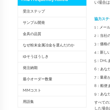
い場合は
受注ステップ
協力ステ
サンプル開発
1：メー
金具の品質
2：当社
3：価格
なぜ粉末金属冶金を選んだのか
4：新し
ゆそうほうしき
5：DH
発注納期
6：あな
7：量産
最小オーダー数量
8：船便
MIMコスト
9：あな
用語集
すべての
した場合