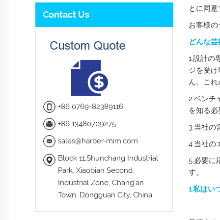
とに同意
Contact Us
お客様の
どんな芸
1.設計
ジを受け
ん。これ
2.ベン
+86 0769-82389116
を知る必
+86 13480709275
3.当社
sales@harber-mim.com
4.当社
Block 11,Shunchang Industrial
5.必要
Park, Xiaobian Second
す。
Industrial Zone, Chang'an
1.私は
Town, Dongguan City, China