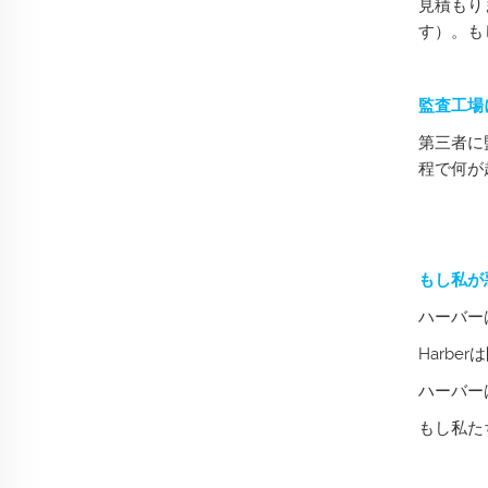
見積もり
す）。も
監査工場
第三者に
程で何が
もし私が
ハーバー
Harb
ハーバー
もし私た