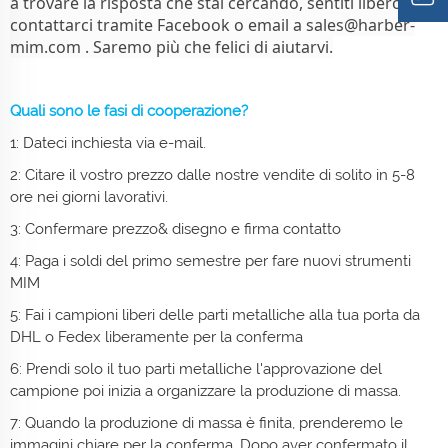
a trovare la risposta che stai cercando, sentiti libero di
contattarci tramite Facebook o email a
sales@harber-
mim.com
. Saremo più che felici di aiutarvi.
Quali sono le fasi di cooperazione?
1: Dateci inchiesta via e-mail.
2: Citare il vostro prezzo dalle nostre vendite di solito in 5-8
ore nei giorni lavorativi.
3: Confermare prezzo& disegno e firma contatto
4: Paga i soldi del primo semestre per fare nuovi strumenti
MIM
5: Fai i campioni liberi delle parti metalliche alla tua porta da
DHL o Fedex liberamente per la conferma
6: Prendi solo il tuo
parti metalliche
l'approvazione del
campione poi inizia a organizzare la produzione di massa.
7: Quando la produzione di massa è finita, prenderemo le
immagini chiare per la conferma. Dopo aver confermato il