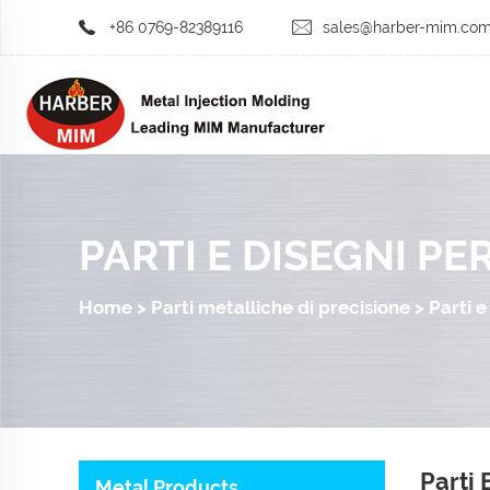
+86 0769-82389116
sales@harber-mim.co
PARTI E DISEGNI P
Home
>
Parti metalliche di precisione
>
Parti e
Parti 
Metal Products