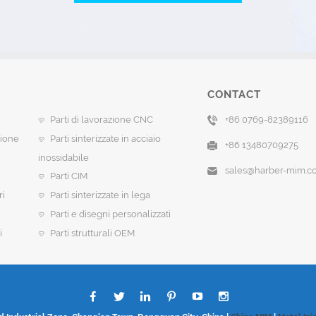
CONTACT
Parti di lavorazione CNC
+86 0769-82389116
sione
Parti sinterizzate in acciaio
+86 13480709275
inossidabile
sales@harber-mim.c
Parti CIM
ri
Parti sinterizzate in lega
Parti e disegni personalizzati
i
Parti strutturali OEM