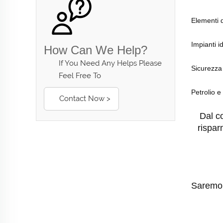
Elementi d
Impianti i
How Can We Help?
If You Need Any Helps Please
Sicurezza
Feel Free To
Petrolio e
Contact Now >
Dal c
rispar
Saremo c