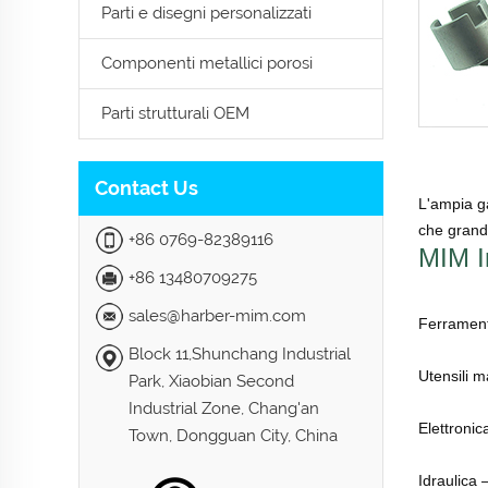
Parti e disegni personalizzati
Componenti metallici porosi
Parti strutturali OEM
Contact Us
L'ampia ga
che grand
+86 0769-82389116
MIM I
+86 13480709275
sales@harber-mim.com
Ferramenta
Block 11,Shunchang Industrial
Utensili m
Park, Xiaobian Second
Industrial Zone, Chang'an
Elettronic
Town, Dongguan City, China
Idraulica 