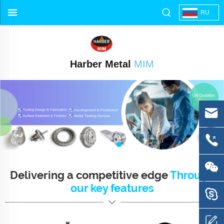
RU
Harber Metal
MIM
Delivering a competitive edge
Through
our key features